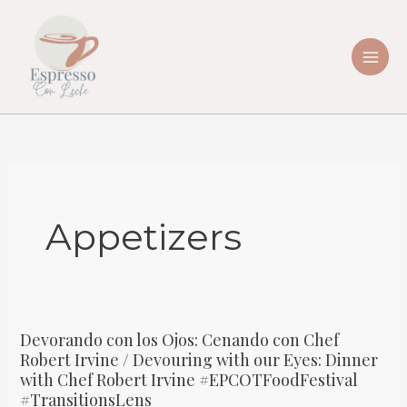
Skip
to
content
Appetizers
Devorando con los Ojos: Cenando con Chef
Devorando
Robert Irvine / Devouring with our Eyes: Dinner
con
with Chef Robert Irvine #EPCOTFoodFestival
los
#TransitionsLens