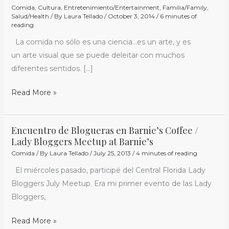
Ojos:
Comida
,
Cultura
,
Entretenimiento/Entertainment
,
Familia/Family
,
Cenando
Salud/Health
/ By
Laura Tellado
/
October 3, 2014
/
6 minutes of
reading
con
La comida no sólo es una ciencia…es un arte, y es
Chef
un arte visual que se puede deleitar con muchos
Robert
diferentes sentidos. […]
Irvine
/
Read More »
Devouring
with
our
Encuentro de Blogueras en Barnie’s Coffee /
Encuentro
Eyes:
Lady Bloggers Meetup at Barnie’s
de
Dinner
Comida
/ By
Laura Tellado
/
July 25, 2013
/
4 minutes of reading
Blogueras
with
El miércoles pasado, participé del Central Florida Lady
en
Chef
Bloggers July Meetup. Era mi primer evento de las Lady
Barnie’s
Robert
Bloggers,
Coffee
Irvine
/
#EPCOTFoodFestival
Read More »
Lady
#TransitionsLens