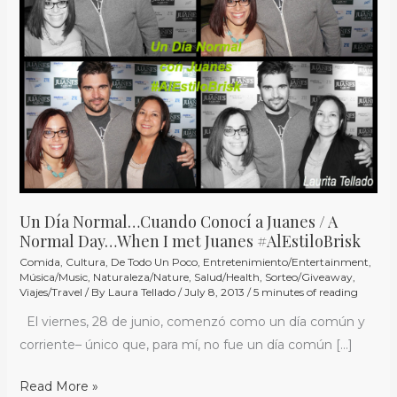
Cuando
Conocí
a
Juanes
/
A
Normal
Day…
When
I
Un Día Normal…Cuando Conocí a Juanes / A
met
Normal Day…When I met Juanes #AlEstiloBrisk
Juanes
Comida
,
Cultura
,
De Todo Un Poco
,
Entretenimiento/Entertainment
,
Música/Music
,
Naturaleza/Nature
,
Salud/Health
,
Sorteo/Giveaway
,
#AlEstiloBrisk
Viajes/Travel
/ By
Laura Tellado
/
July 8, 2013
/
5 minutes of reading
El viernes, 28 de junio, comenzó como un día común y
corriente– único que, para mí, no fue un día común […]
Read More »