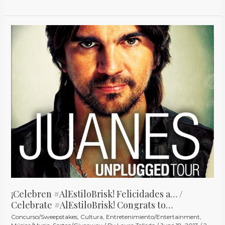
¡Celebren
#AlEstiloBrisk!
Felicidades
a…
/
Celebrate
#AlEstiloBrisk!
Congrats
to…
¡Celebren #AlEstiloBrisk! Felicidades a… /
Celebrate #AlEstiloBrisk! Congrats to…
Concurso/Sweepstakes
,
Cultura
,
Entretenimiento/Entertainment
,