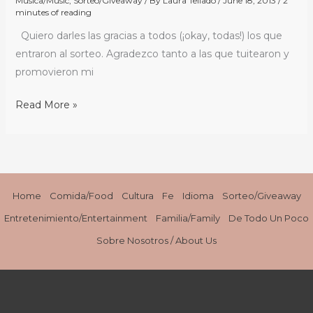
Música/Music
,
Sorteo/Giveaway
/ By
Laura Tellado
/
June 18, 2013
/
2
minutes of reading
Quiero darles las gracias a todos (¡okay, todas!) los que
entraron al sorteo. Agradezco tanto a las que tuitearon y
promovieron mi
Read More »
Home
Comida/Food
Cultura
Fe
Idioma
Sorteo/Giveaway
Entretenimiento/Entertainment
Familia/Family
De Todo Un Poco
Sobre Nosotros / About Us