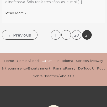
la
e inofensiva. Sólo tenía tres años, asi que ni […]
Independencia
Read More »
←
Previous
1
…
20
21
Home
Comida/Food
Cultura
Fe
Idioma
Sorteo/Giveaway
Entretenimiento/Entertainment
Familia/Family
De Todo Un Poco
Sobre Nosotros / About Us