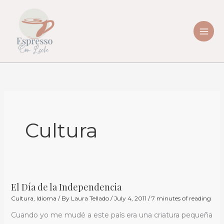
Skip
to
content
Cultura
El Día de la Independencia
El
Cultura
,
Idioma
/ By
Laura Tellado
/
July 4, 2011
/
7 minutes of reading
Día
de
Cuando yo me mudé a este país era una criatura pequeña